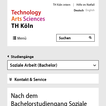
TH Köln intern
|
Hilfe im Notfall
English
Deutsch
Direkt zur Hauptnavigation
Direkt zur Subnavigation
Direkt zum Inhalt
Direkt zum Fußbereich
Suche
Menü
Studiengänge
Soziale Arbeit (Bachelor)
Kontakt & Service
Nach dem
Bachelorstudiengang Soziale