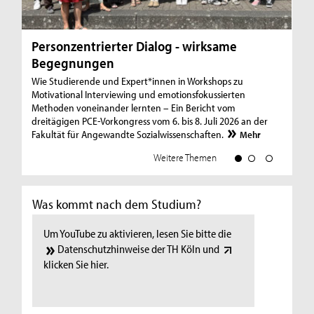
Personzentrierter Dialog - wirksame
Tr
Begegnungen
Zu
Wie Studierende und Expert*innen in Workshops zu
Di
Motivational Interviewing und emotionsfokussierten
Wi
Methoden voneinander lernten – Ein Bericht vom
Re
dreitägigen PCE-Vorkongress vom 6. bis 8. Juli 2026 an der
da
Fakultät für Angewandte Sozialwissenschaften.
zu
Mehr
Weitere Themen
Was kommt nach dem Studium?
Um YouTube zu aktivieren, lesen Sie bitte die
Datenschutzhinweise der TH Köln
und
klicken Sie hier.