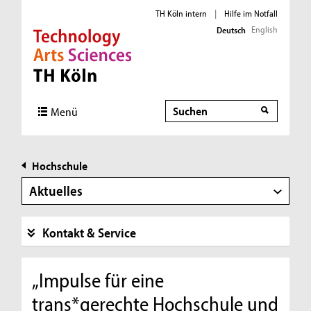
TH Köln intern
|
Hilfe im Notfall
English
Deutsch
Direkt zur Hauptnavigation
Direkt zur Subnavigation
Direkt zum Inhalt
Direkt zum Fußbereich
Suche
Menü
Hochschule
Aktuelles
Kontakt & Service
„Impulse für eine
trans*gerechte Hochschule und