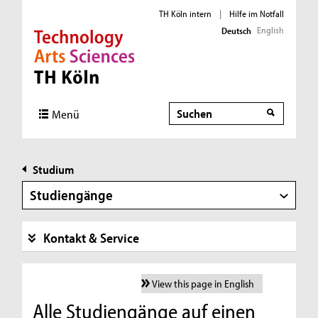
TH Köln intern
|
Hilfe im Notfall
English
Deutsch
Direkt zur Hauptnavigation
Direkt zur Subnavigation
Direkt zum Inhalt
Direkt zum Fußbereich
Suche
Menü
Studium
Studiengänge
Kontakt & Service
View this page in English
Alle Studiengänge auf einen