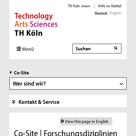
TH Köln intern
|
Hilfe im Notfall
English
Deutsch
Direkt zur Hauptnavigation
Direkt zur Subnavigation
Direkt zum Inhalt
Direkt zum Fußbereich
Suche
Menü
Co-Site
Wer sind wir?
Kontakt & Service
View this page in English
Co-Site | Forschungsdiziplinien