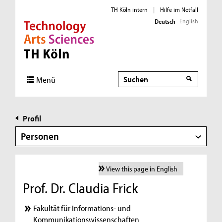
TH Köln intern
|
Hilfe im Notfall
English
Deutsch
Direkt zur Hauptnavigation
Direkt zur Subnavigation
Direkt zum Inhalt
Direkt zum Fußbereich
Suche
Menü
Profil
Personen
View this page in English
Prof. Dr. Claudia Frick
Fakultät für Informations- und
Kommunikationswissenschaften