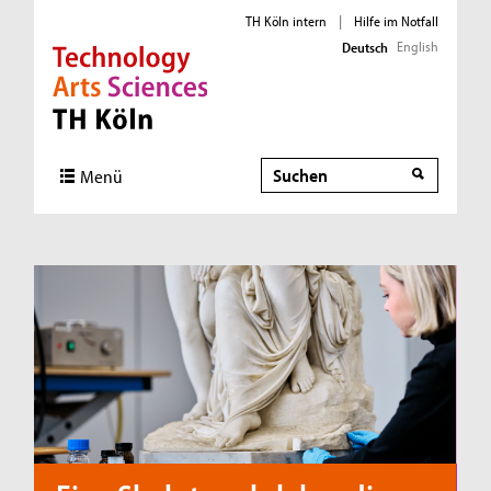
TH Köln intern
|
Hilfe im Notfall
English
Deutsch
Direkt zur Hauptnavigation
Direkt zum Inhalt
Direkt zum Fußbereich
Suche
Menü