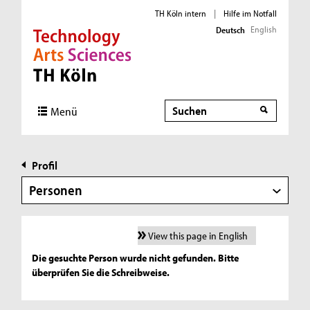
TH Köln intern
|
Hilfe im Notfall
English
Deutsch
Direkt zur Hauptnavigation
Direkt zur Subnavigation
Direkt zum Inhalt
Direkt zum Fußbereich
Suche
Menü
Profil
Personen
View this page in English
Die gesuchte Person wurde nicht gefunden. Bitte
überprüfen Sie die Schreibweise.