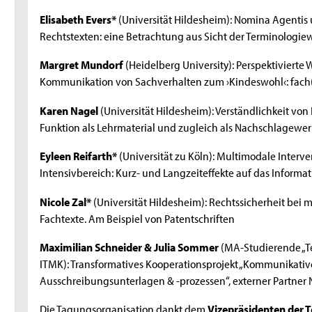
Elisabeth Evers*
(Universität Hildesheim): Nomina Agentis 
Rechtstexten: eine Betrachtung aus Sicht der Terminologie
Margret Mundorf
(Heidelberg University): Perspektivierte 
Kommunikation von Sachverhalten zum ›Kindeswohl‹: fach(sp
Karen Nagel
(Universität Hildesheim): Verständlichkeit vo
Funktion als Lehrmaterial und zugleich als Nachschlagewer
Eyleen Reifarth*
(Universität zu Köln): Multimodale Inter
Intensivbereich: Kurz- und Langzeiteffekte auf das Informa
Nicole Zal*
(Universität Hildesheim): Rechtssicherheit bei 
Fachtexte. Am Beispiel von Patentschriften
Maximilian Schneider & Julia Sommer
(MA-Studierende „Te
ITMK): Transformatives Kooperationsprojekt „Kommunikati
Ausschreibungsunterlagen & -prozessen“, externer Partner
Die Tagungsorganisation dankt dem
Vizepräsidenten der T