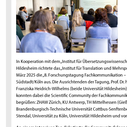
In Kooperation mit dem „Institut für Übersetzungswissensc
Hildesheim richtete das „Institut für Translation und Mehr
März 2025 die „8. Forschungstagung Fachkommunikation – 
Südstadt/Köln aus. Die Ausrichtenden der Tagung, Prof. Dr. 
Franziska Heidrich-Wilhelms (beide Universität Hildesheim) s
konnten dabei die Scientific Community der Fachkommunik
begrüßen: ZHAW Zürich, KU Antwerp, TH Mittelhessen (Gie
Brandenburgisch-Technische Universität Cottbus-Senftenb
Stendal, Universität zu Köln, Universität Hildesheim und von