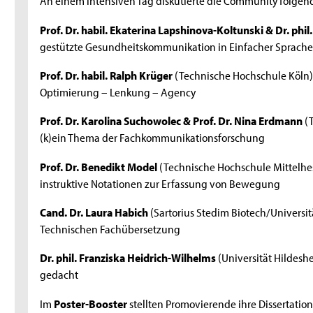
An einem intensiven Tag diskutierte die Community folge
Prof. Dr. habil. Ekaterina Lapshinova-Koltunski & Dr. phil.
gestützte Gesundheitskommunikation in Einfacher Sprach
Prof. Dr. habil. Ralph Krüger
(Technische Hochschule Köln):
Optimierung – Lenkung – Agency
Prof. Dr. Karolina Suchowolec & Prof. Dr. Nina Erdmann
(T
(k)ein Thema der Fachkommunikationsforschung
Prof. Dr. Benedikt Model
(Technische Hochschule Mittelhes
instruktive Notationen zur Erfassung von Bewegung
Cand. Dr. Laura Habich
(Sartorius Stedim Biotech/Universi
Technischen Fachübersetzung
Dr. phil. Franziska Heidrich-Wilhelms
(Universität Hildes
gedacht
Im
Poster-Booster
stellten Promovierende ihre Dissertation