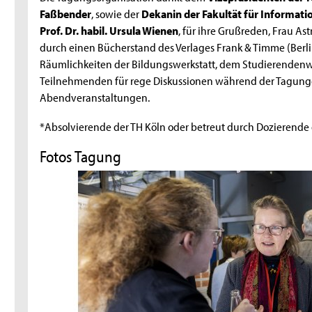
Faßbender
, sowie der
Dekanin der Fakultät für Informat
Prof. Dr. habil. Ursula Wienen
, für ihre Grußreden, Frau As
durch einen Bücherstand des Verlages Frank & Timme (Berlin)
Räumlichkeiten der Bildungswerkstatt, dem Studierendenwe
Teilnehmenden für rege Diskussionen während der Tagunge
Abendveranstaltungen.
*Absolvierende der TH Köln oder betreut durch Dozierende 
Fotos Tagung