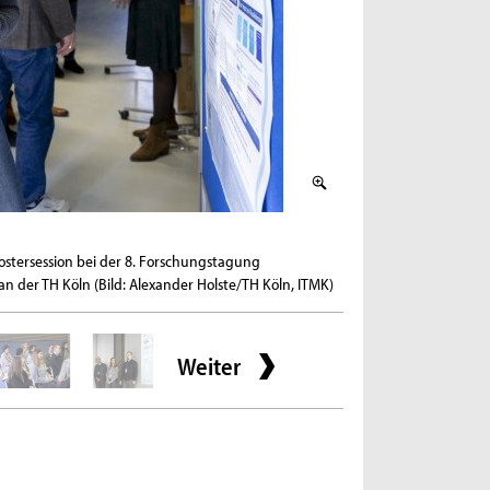
2 / 8
ostersession bei der 8. Forschungstagung
Julia Sommer, Prof. Ur
n der TH Köln (Bild: Alexander Holste/TH Köln, ITMK)
Forschungstagung Fachk
Weiter