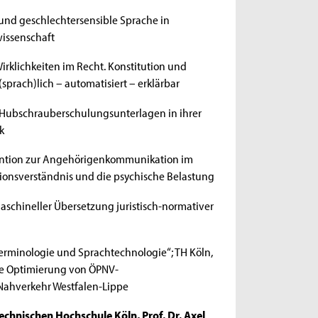
und geschlechtersensible Sprache in
wissenschaft
Wirklichkeiten im Recht. Konstitution und
rach)lich – automatisiert – erklärbar
n Hubschrauberschulungsunterlagen in ihrer
k
vention zur Angehörigenkommunikation im
tionsverständnis und die psychische Belastung
maschineller Übersetzung juristisch-normativer
rminologie und Sprachtechnologie“; TH Köln,
ve Optimierung von ÖPNV-
 Nahverkehr Westfalen-Lippe
echnischen Hochschule Köln, Prof. Dr. Axel