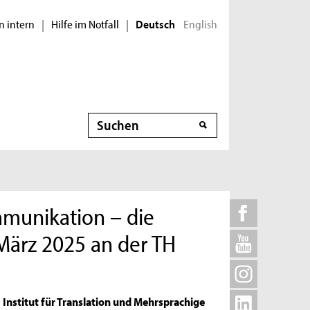
n intern
Hilfe im Notfall
English
|
|
Deutsch
Suche
munikation – die
 März 2025 an der TH
Institut für Translation und Mehrsprachige