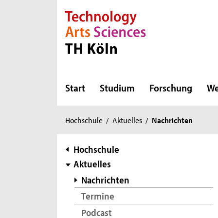
Direkt zur Hauptnavigation
Direkt zur Subnavigation
Direkt zum Inhalt
Direkt zum Fußbereich
Start
Studium
Forschung
We
Sie
Hochschule
/
Aktuelles
/
Nachrichten
sind
hier:
Subnavigation
Hochschule
Aktuelles
Nachrichten
Termine
Podcast