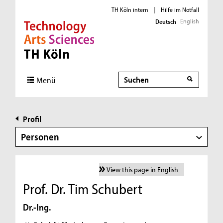
TH Köln intern
|
Hilfe im Notfall
English
Deutsch
Direkt zur Hauptnavigation
Direkt zur Subnavigation
Direkt zum Inhalt
Direkt zum Fußbereich
Suche
Menü
Profil
Personen
View this page in English
Prof. Dr. Tim Schubert
Dr.-Ing.