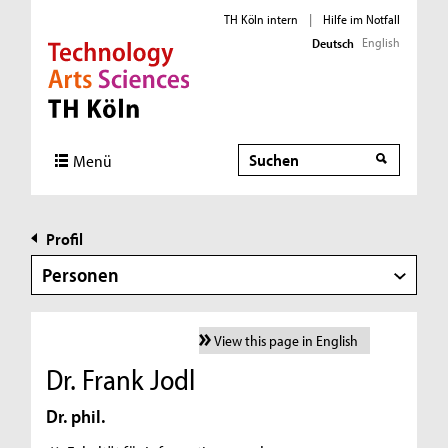
TH Köln intern
|
Hilfe im Notfall
English
Deutsch
Direkt zur Hauptnavigation
Direkt zur Subnavigation
Direkt zum Inhalt
Direkt zum Fußbereich
Suche
Menü
Profil
Personen
View this page in English
Dr. Frank Jodl
Dr. phil.