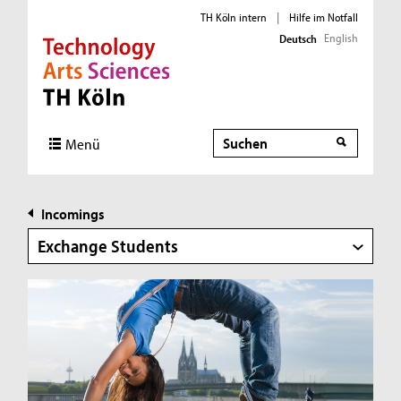
TH Köln intern
|
Hilfe im Notfall
English
Deutsch
Direkt zur Hauptnavigation
Direkt zur Subnavigation
Direkt zum Inhalt
Direkt zum Fußbereich
Suche
Menü
Incomings
Exchange Students