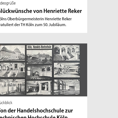
ideogrüße
lückwünsche von Henriette Reker
ölns Oberbürgermeisterin Henriette Reker
ratuliert der TH Köln zum 50. Jubiläum.
ückblick
on der Handelshochschule zur
echnischen Hochschule Köln