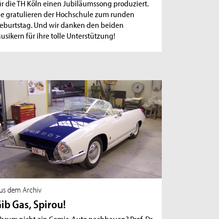
ür die TH Köln einen Jubiläumssong produziert.
ie gratulieren der Hochschule zum runden
eburtstag. Und wir danken den beiden
usikern für ihre tolle Unterstützung!
us dem Archiv
ib Gas, Spirou!
arum nicht ein Comic-Auto nachbauen? Prof. Dr.