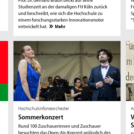
Studienzeit an der damaligen FH Köln zurück
F
und beschreibt, wie sich die Hochschule zu
S
einem forschungsstarken Innovationsmotor
"
entwickelt hat.
Mehr
Hochschulsinfonieorchester
A
Sommerkonzert
V
S
Rund 100 Zuschauerinnen und Zuschauer
besuchten das Open-Air-Konzert anlässlich des
D