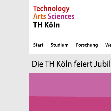
Direkt zur Hauptnavigation
Direkt zum Inhalt
Direkt zum Fußbereich
Start
Studium
Forschung
We
Die TH Köln feiert Jub