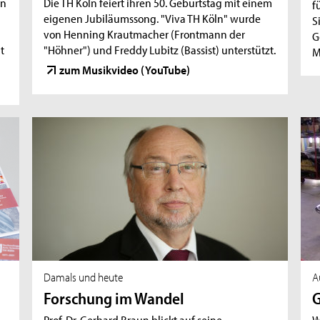
en
Die TH Köln feiert ihren 50. Geburtstag mit einem
f
eigenen Jubiläumssong. "Viva TH Köln" wurde
S
von Henning Krautmacher (Frontmann der
G
t
"Höhner") und Freddy Lubitz (Bassist) unterstützt.
M
zum Musikvideo (YouTube)
Damals und heute
A
Forschung im Wandel
G
Prof. Dr. Gerhard Braun blickt auf seine
W