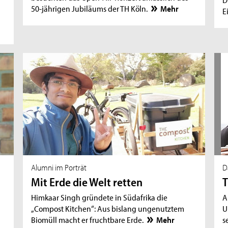
50-jährigen Jubiläums der TH Köln.
Mehr
E
Alumni im Porträt
D
Mit Erde die Welt retten
T
Himkaar Singh gründete in Südafrika die
A
„Compost Kitchen“: Aus bislang ungenutztem
U
Biomüll macht er fruchtbare Erde.
Mehr
s