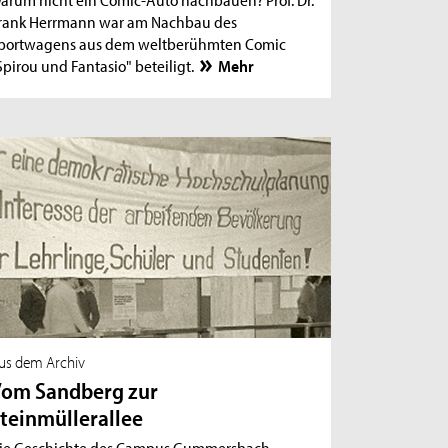
rank Herrmann war am Nachbau des
portwagens aus dem weltberühmten Comic
Spirou und Fantasio" beteiligt.
Mehr
us dem Archiv
om Sandberg zur
teinmüllerallee
ie Geschichte des Campus Gummersbach,