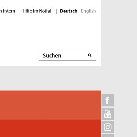
n intern
Hilfe im Notfall
English
|
|
Deutsch
Suche