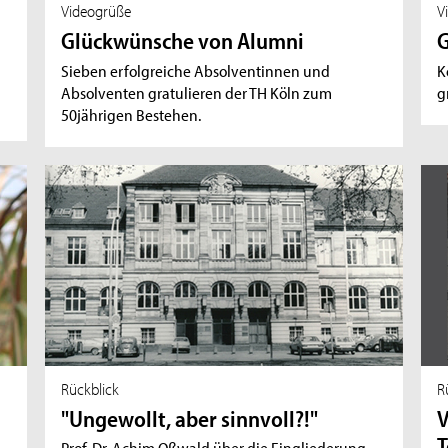
Videogrüße
V
Glückwünsche von Alumni
G
Sieben erfolgreiche Absolventinnen und
K
Absolventen gratulieren der TH Köln zum
g
50jährigen Bestehen.
Rückblick
R
"Ungewollt, aber sinnvoll?!"
V
T
Prof. Dr. Achim Oßwald über die Eingliederung