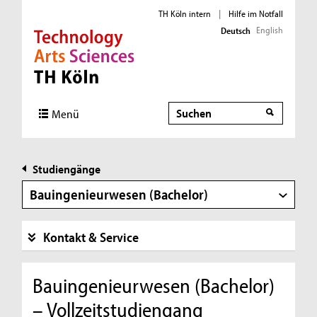
TH Köln intern
|
Hilfe im Notfall
English
Deutsch
Direkt zur Hauptnavigation
Direkt zur Subnavigation
Direkt zum Inhalt
Direkt zum Fußbereich
Suche
Menü
Studiengänge
Bauingenieurwesen (Bachelor)
Kontakt & Service
Bauingenieurwesen (Bachelor)
– Vollzeitstudiengang