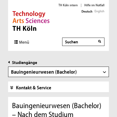
TH Köln intern
|
Hilfe im Notfall
English
Deutsch
Direkt zur Hauptnavigation
Direkt zur Subnavigation
Direkt zum Inhalt
Direkt zum Fußbereich
Suche
Menü
Studiengänge
Bauingenieurwesen (Bachelor)
Kontakt & Service
Bauingenieurwesen (Bachelor)
– Nach dem Studium