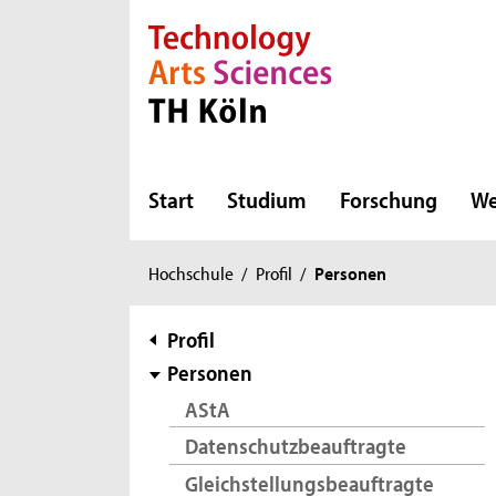
Direkt zur Hauptnavigation
Direkt zur Subnavigation
Direkt zum Inhalt
Direkt zum Fußbereich
Start
Studium
Forschung
We
Sie
Hochschule
/
Profil
/
Personen
sind
hier:
Subnavigation
Profil
Personen
AStA
Datenschutzbeauftragte
Gleichstellungsbeauftragte