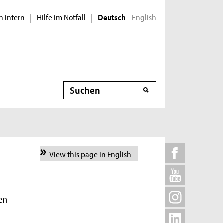
n intern
Hilfe im Notfall
English
|
|
Deutsch
Suche
View this page in English
en