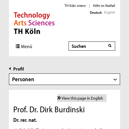
TH Köln intern
|
Hilfe im Notfall
English
Deutsch
Direkt zur Hauptnavigation
Direkt zur Subnavigation
Direkt zum Inhalt
Direkt zum Fußbereich
Suche
Menü
Profil
Personen
View this page in English
Prof. Dr. Dirk Burdinski
Dr. rer. nat.