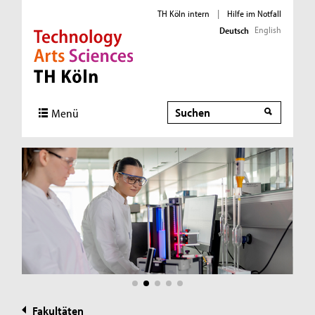
TH Köln intern
|
Hilfe im Notfall
English
Deutsch
Direkt zur Hauptnavigation
Direkt zur Subnavigation
Direkt zum Inhalt
Direkt zum Fußbereich
Suche
Suche
Menü
Fakultäten