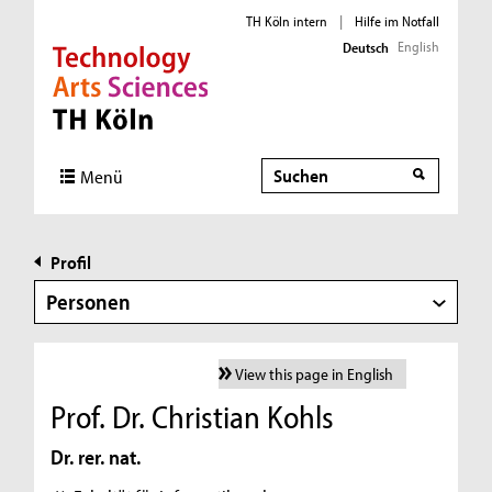
TH Köln intern
|
Hilfe im Notfall
English
Deutsch
Direkt zur Hauptnavigation
Direkt zur Subnavigation
Direkt zum Inhalt
Direkt zum Fußbereich
Suche
Menü
Profil
Personen
View this page in English
Prof. Dr. Christian Kohls
Dr. rer. nat.