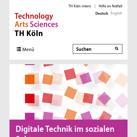
TH Köln intern
|
Hilfe im Notfall
English
Deutsch
Direkt zur Hauptnavigation
Direkt zur Subnavigation
Direkt zum Inhalt
Direkt zum Fußbereich
Suche
Menü
Digitale Technik im sozialen