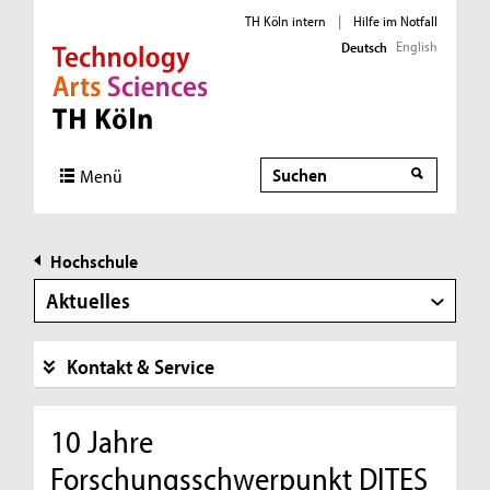
TH Köln intern
|
Hilfe im Notfall
English
Deutsch
Direkt zur Hauptnavigation
Direkt zur Subnavigation
Direkt zum Inhalt
Direkt zum Fußbereich
Suche
Menü
Hochschule
Aktuelles
Kontakt & Service
10 Jahre
Forschungsschwerpunkt DITES