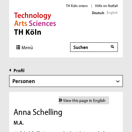
TH Köln intern
|
Hilfe im Notfall
English
Deutsch
Direkt zur Hauptnavigation
Direkt zur Subnavigation
Direkt zum Inhalt
Direkt zum Fußbereich
Suche
Menü
Profil
Personen
View this page in English
Anna Schelling
M.A.