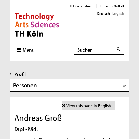
TH Köln intern
|
Hilfe im Notfall
English
Deutsch
Direkt zur Hauptnavigation
Direkt zur Subnavigation
Direkt zum Inhalt
Direkt zum Fußbereich
Suche
Menü
Profil
Personen
View this page in English
Andreas Groß
Dipl.-Päd.