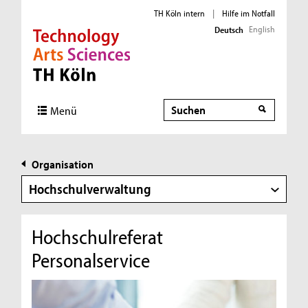
TH Köln intern
|
Hilfe im Notfall
English
Deutsch
Direkt zur Hauptnavigation
Direkt zur Subnavigation
Direkt zum Inhalt
Direkt zum Fußbereich
Suche
Menü
Organisation
Hochschulverwaltung
Hochschulreferat
Personalservice