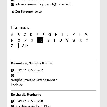
silvana.kummert-gnewuch@th-koeln.de
Zur Personenseite
Filtern nach:
A
B
C
D
E
F
G
H
I
J
K
L
M
N
O
P
Q
R
S
T
U
V
W
X
Y
Z
Alle
Ravendiran, Sarugha Martina
+49 221-8275-3762
sarugha_martina.ravendiran@th-
koeln.de
Reichardt, Stephanie
+49 221-8275-3290
stephanie.reichardt@th-