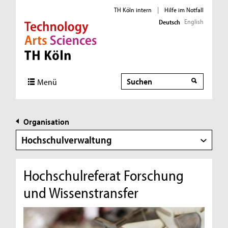
TH Köln intern
|
Hilfe im Notfall
English
Deutsch
Direkt zur Hauptnavigation
Direkt zur Subnavigation
Direkt zum Inhalt
Direkt zum Fußbereich
Suche
Menü
Organisation
Hochschulverwaltung
Hochschulreferat Forschung
und Wissenstransfer