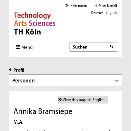
TH Köln intern
|
Hilfe im Notfall
English
Deutsch
Direkt zur Hauptnavigation
Direkt zur Subnavigation
Direkt zum Inhalt
Direkt zum Fußbereich
Suche
Menü
Profil
Personen
View this page in English
Annika Bramsiepe
M.A.