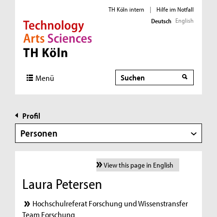
TH Köln intern
|
Hilfe im Notfall
English
Deutsch
Direkt zur Hauptnavigation
Direkt zur Subnavigation
Direkt zum Inhalt
Direkt zum Fußbereich
Suche
Menü
Profil
Personen
View this page in English
Laura Petersen
Hochschulreferat Forschung und Wissenstransfer
Team Forschung