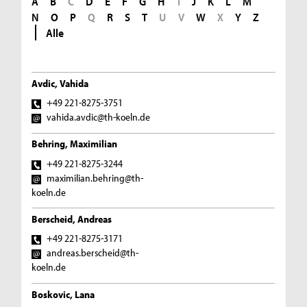
A
B
C
D
E
F
G
H
I
J
K
L
M
N
O
P
Q
R
S
T
U
V
W
X
Y
Z
Alle
Avdic, Vahida
+49 221-8275-3751
vahida.avdic@th-koeln.de
Behring, Maximilian
+49 221-8275-3244
maximilian.behring@th-
koeln.de
Berscheid, Andreas
+49 221-8275-3171
andreas.berscheid@th-
koeln.de
Boskovic, Lana