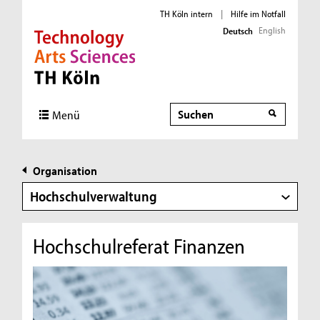
TH Köln intern
|
Hilfe im Notfall
English
Deutsch
Direkt zur Hauptnavigation
Direkt zur Subnavigation
Direkt zum Inhalt
Direkt zum Fußbereich
Suche
Menü
Organisation
Hochschulverwaltung
Hochschulreferat Finanzen