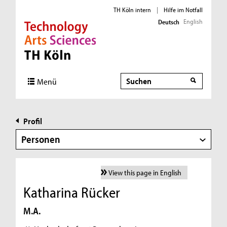
TH Köln intern
|
Hilfe im Notfall
English
Deutsch
Direkt zur Hauptnavigation
Direkt zur Subnavigation
Direkt zum Inhalt
Direkt zum Fußbereich
Suche
Menü
Profil
Personen
View this page in English
Katharina Rücker
M.A.