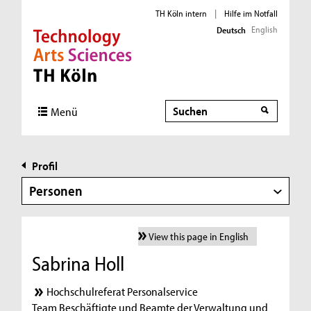
TH Köln intern
|
Hilfe im Notfall
English
Deutsch
Direkt zur Hauptnavigation
Direkt zur Subnavigation
Direkt zum Inhalt
Direkt zum Fußbereich
Suche
Menü
Profil
Personen
View this page in English
Sabrina Holl
Hochschulreferat Personalservice
Team Beschäftigte und Beamte der Verwaltung und