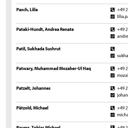
Pasch, Lilia
+49 2
lilia
Pataki-Hundt, Andrea Renate
+49 2
andre
Patil, Sukhada Sushrut
sukha
Patwary, Muhammad Mozaher-Ul Haq
+49 2
mozah
Patzelt, Johannes
+49 2
johan
Pätzold, Michael
+49 2
micha
Pauers, Tobias Michael
+49 2