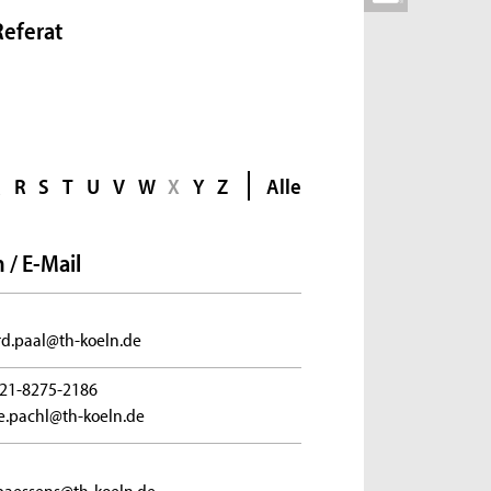
Referat
Q
R
S
T
U
V
W
X
Y
Z
Alle
 / E-Mail
d.paal@th-koeln.de
21-8275-2186
.pachl@th-koeln.de
paessens@th-koeln.de