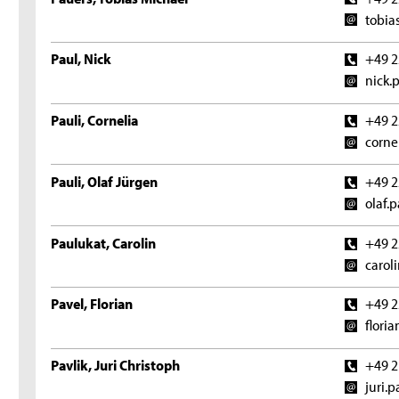
tobia
Paul, Nick
+49 2
nick.
Pauli, Cornelia
+49 2
corne
Pauli, Olaf Jürgen
+49 2
olaf.
Paulukat, Carolin
+49 2
carol
Pavel, Florian
+49 2
flori
Pavlik, Juri Christoph
+49 2
juri.