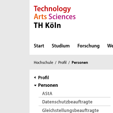
Direkt zur Hauptnavigation
Direkt zur Subnavigation
Direkt zum Inhalt
Direkt zum Fußbereich
Start
Studium
Forschung
We
Sie
Hochschule
/
Profil
/
Personen
sind
hier:
Subnavigation
Profil
Personen
AStA
Datenschutzbeauftragte
Gleichstellungsbeauftragte