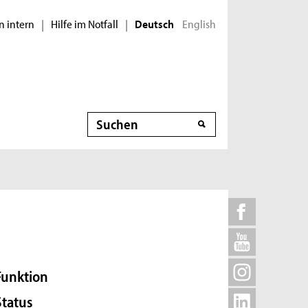
n intern
Hilfe im Notfall
English
|
|
Deutsch
Suche
Funktion
Status