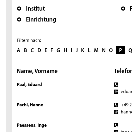
Institut
Einrichtung
Filtern nach:
A
B
C
D
E
F
G
H
I
J
K
L
M
N
O
P
Name, Vorname
Telefon
Paal, Eduard
eduar
Pachl, Hanne
+49 2
hanne
Paessens, Inge
inge.