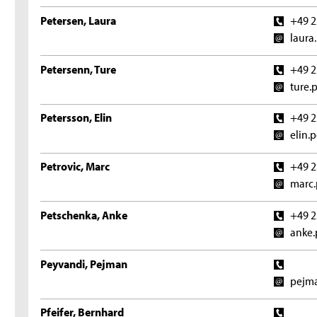
Petersen, Laura
+49 2
laura
Petersenn, Ture
+49 2
ture.
Petersson, Elin
+49 2
elin.
Petrovic, Marc
+49 2
marc.
Petschenka, Anke
+49 2
anke.
Peyvandi, Pejman
pejma
Pfeifer, Bernhard