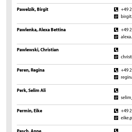
Pawelzik, Birgit
+49 2
birgi
Pawlenka, Alexa Bettina
+49 2
alexa
Pawlewski, Christian
chris
Peren, Regina
+49 2
regin
Perk, Selim Ali
selim
Permin, Eike
+49 2
eike.
Pesch, Anne