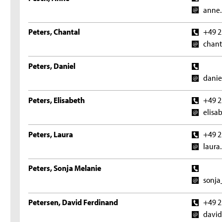
anne.
Peters, Chantal
+49 2
chant
Peters, Daniel
danie
Peters, Elisabeth
+49 2
elisa
Peters, Laura
+49 2
laura
Peters, Sonja Melanie
sonja
Petersen, David Ferdinand
+49 2
david