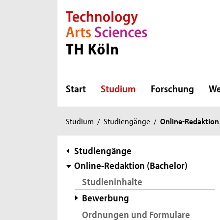
Direkt zur Hauptnavigation
Direkt zur Subnavigation
Direkt zum Inhalt
Direkt zum Fußbereich
Start
Studium
Forschung
We
Sie
Studium
/
Studiengänge
/
Online-Redaktion 
sind
hier:
Subnavigation
Studiengänge
Online-Redaktion (Bachelor)
Studieninhalte
Bewerbung
Ordnungen und Formulare