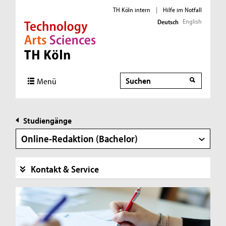
TH Köln intern
|
Hilfe im Notfall
English
Deutsch
Direkt zur Hauptnavigation
Direkt zur Subnavigation
Direkt zum Inhalt
Direkt zum Fußbereich
Suche
Menü
Studiengänge
Online-Redaktion (Bachelor)
Kontakt & Service