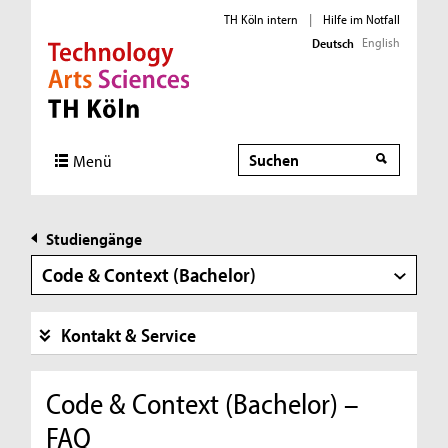
TH Köln intern
|
Hilfe im Notfall
English
Deutsch
Direkt zur Hauptnavigation
Direkt zur Subnavigation
Direkt zum Inhalt
Direkt zum Fußbereich
Suche
Menü
Studiengänge
Code & Context (Bachelor)
Kontakt & Service
Code & Context (Bachelor) –
FAQ