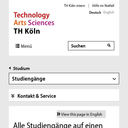
TH Köln intern
|
Hilfe im Notfall
English
Deutsch
Direkt zur Hauptnavigation
Direkt zur Subnavigation
Direkt zum Inhalt
Direkt zum Fußbereich
Suche
Menü
Studium
Studiengänge
Kontakt & Service
View this page in English
Alle Studiengänge auf einen