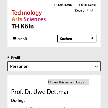
TH Köln intern
|
Hilfe im Notfall
English
Deutsch
Direkt zur Hauptnavigation
Direkt zur Subnavigation
Direkt zum Inhalt
Direkt zum Fußbereich
Suche
Menü
Profil
Personen
View this page in English
Prof. Dr. Uwe Dettmar
Dr.-Ing.