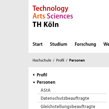
Direkt zur Hauptnavigation
Direkt zur Subnavigation
Direkt zum Inhalt
Direkt zum Fußbereich
Start
Studium
Forschung
We
Sie
Hochschule
/
Profil
/
Personen
sind
hier:
Subnavigation
Profil
Personen
AStA
Datenschutzbeauftragte
Gleichstellungsbeauftragte