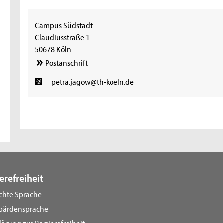
Campus Südstadt
Claudiusstraße 1
50678 Köln
Postanschrift
petra.jagow@th-koeln.de
erefreiheit
ichte Sprache
bärdensprache
lärung zur Barrierefreiheit