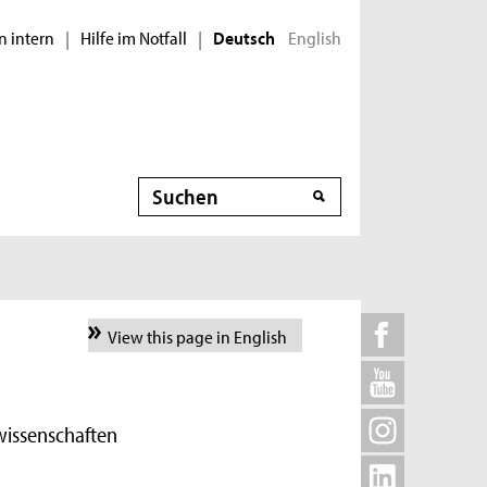
n intern
Hilfe im Notfall
English
|
|
Deutsch
Suche
View this page in English
wissenschaften