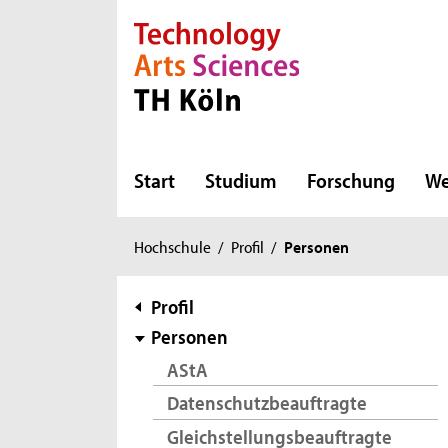
Direkt zur Hauptnavigation
Direkt zur Subnavigation
Direkt zum Inhalt
Direkt zum Fußbereich
Start
Studium
Forschung
We
Sie
Hochschule
/
Profil
/
Personen
sind
hier:
Subnavigation
Profil
Personen
AStA
Datenschutzbeauftragte
Gleichstellungsbeauftragte