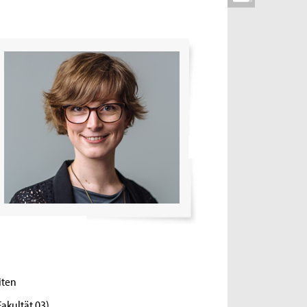
iten
Fakultät 03)