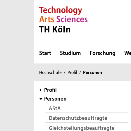
Direkt zur Hauptnavigation
Direkt zur Subnavigation
Direkt zum Inhalt
Direkt zum Fußbereich
Start
Studium
Forschung
We
Sie
Hochschule
/
Profil
/
Personen
sind
hier:
Subnavigation
Profil
Personen
AStA
Datenschutzbeauftragte
Gleichstellungsbeauftragte