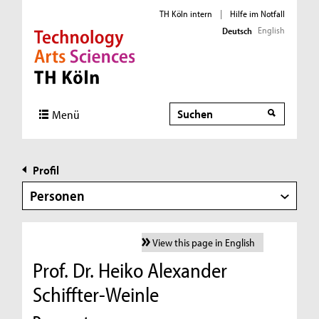
TH Köln intern
|
Hilfe im Notfall
English
Deutsch
Direkt zur Hauptnavigation
Direkt zur Subnavigation
Direkt zum Inhalt
Direkt zum Fußbereich
Suche
Menü
Profil
Personen
View this page in English
Prof. Dr. Heiko Alexander
Schiffter-Weinle