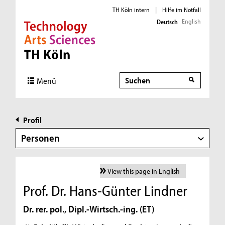
TH Köln intern
|
Hilfe im Notfall
English
Deutsch
Direkt zur Hauptnavigation
Direkt zur Subnavigation
Direkt zum Inhalt
Direkt zum Fußbereich
Suche
Menü
Profil
Personen
View this page in English
Prof. Dr. Hans-Günter Lindner
Dr. rer. pol., Dipl.-Wirtsch.-ing. (ET)