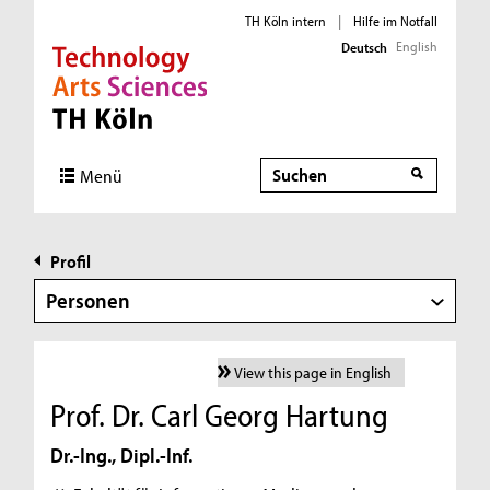
TH Köln intern
|
Hilfe im Notfall
English
Deutsch
Direkt zur Hauptnavigation
Direkt zur Subnavigation
Direkt zum Inhalt
Direkt zum Fußbereich
Suche
Menü
Profil
Personen
View this page in English
Prof. Dr. Carl Georg Hartung
Dr.-Ing., Dipl.-Inf.