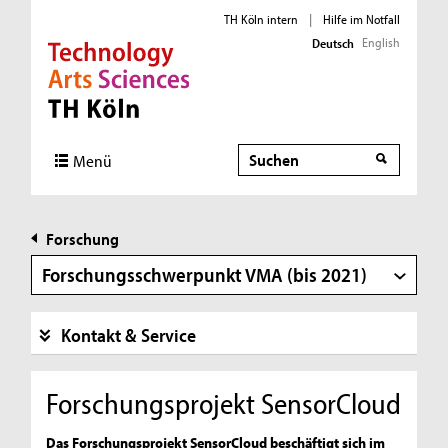
TH Köln intern
|
Hilfe im Notfall
English
Deutsch
Direkt zur Hauptnavigation
Direkt zur Subnavigation
Direkt zum Inhalt
Direkt zum Fußbereich
Suche
Suche
Menü
Forschung
Forschungsschwerpunkt VMA (bis 2021)
Kontakt & Service
Forschungsprojekt SensorCloud
Das Forschungsprojekt SensorCloud beschäftigt sich im