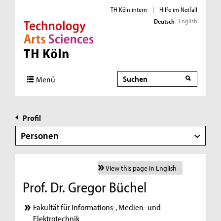
TH Köln intern
|
Hilfe im Notfall
English
Deutsch
Direkt zur Hauptnavigation
Direkt zur Subnavigation
Direkt zum Inhalt
Direkt zum Fußbereich
Suche
Menü
Profil
Personen
View this page in English
Prof. Dr. Gregor Büchel
Fakultät für Informations-, Medien- und
Elektrotechnik