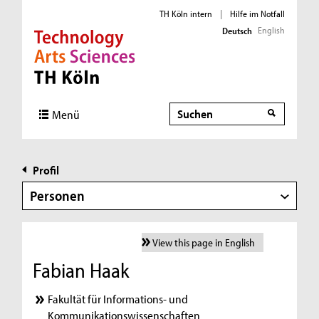
TH Köln intern
|
Hilfe im Notfall
English
Deutsch
Direkt zur Hauptnavigation
Direkt zur Subnavigation
Direkt zum Inhalt
Direkt zum Fußbereich
Suche
Menü
Profil
Personen
View this page in English
Fabian Haak
Fakultät für Informations- und
Kommunikationswissenschaften