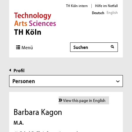
TH Köln intern
|
Hilfe im Notfall
English
Deutsch
Direkt zur Hauptnavigation
Direkt zur Subnavigation
Direkt zum Inhalt
Direkt zum Fußbereich
Suche
Menü
Profil
Personen
View this page in English
Barbara Kagon
M.A.