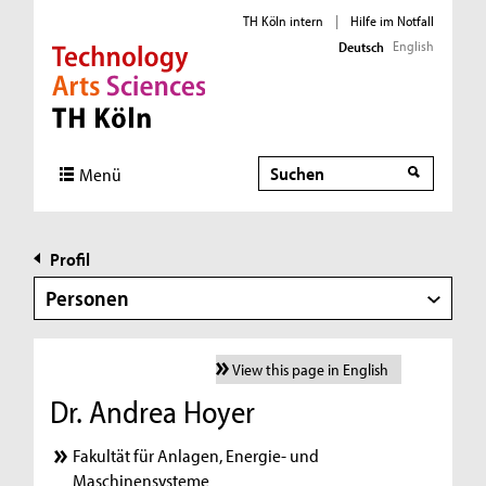
TH Köln intern
|
Hilfe im Notfall
English
Deutsch
Direkt zur Hauptnavigation
Direkt zur Subnavigation
Direkt zum Inhalt
Direkt zum Fußbereich
Suche
Menü
Profil
Personen
View this page in English
Dr. Andrea Hoyer
Fakultät für Anlagen, Energie- und
Maschinensysteme