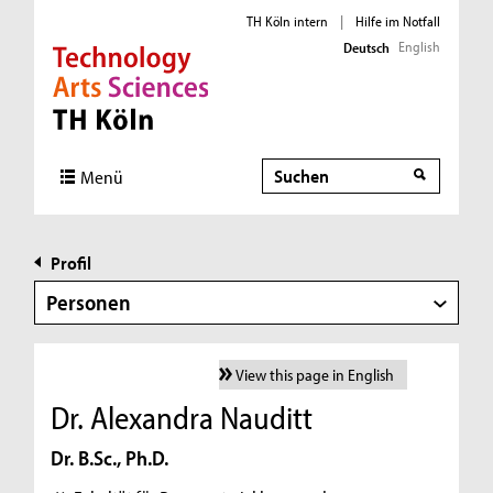
TH Köln intern
|
Hilfe im Notfall
English
Deutsch
Direkt zur Hauptnavigation
Direkt zur Subnavigation
Direkt zum Inhalt
Direkt zum Fußbereich
Suche
Menü
Profil
Personen
View this page in English
Dr. Alexandra Nauditt
Dr. B.Sc., Ph.D.