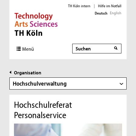
TH Köln intern
|
Hilfe im Notfall
English
Deutsch
Direkt zur Hauptnavigation
Direkt zur Subnavigation
Direkt zum Inhalt
Direkt zum Fußbereich
Suche
Menü
Organisation
Hochschulverwaltung
Hochschulreferat
Personalservice