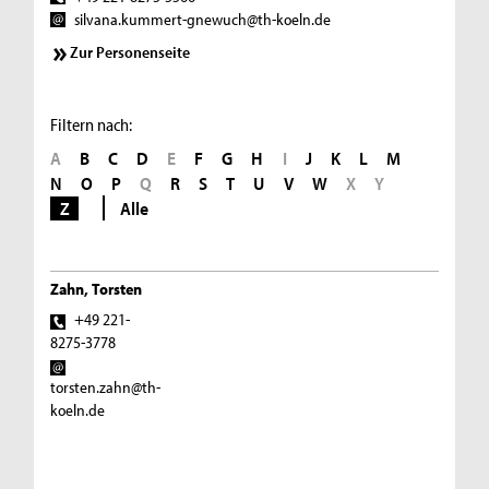
silvana.kummert-gnewuch@th-koeln.de
Zur Personenseite
Filtern nach:
A
B
C
D
E
F
G
H
I
J
K
L
M
N
O
P
Q
R
S
T
U
V
W
X
Y
Z
Alle
Zahn, Torsten
+49 221-
8275-3778
torsten.zahn@th-
koeln.de