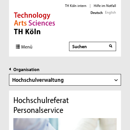
TH Köln intern
|
Hilfe im Notfall
English
Deutsch
Direkt zur Hauptnavigation
Direkt zur Subnavigation
Direkt zum Inhalt
Direkt zum Fußbereich
Suche
Menü
Organisation
Hochschulverwaltung
Hochschulreferat
Personalservice