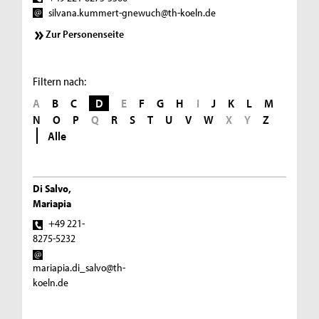
silvana.kummert-gnewuch@th-koeln.de
Zur Personenseite
Filtern nach:
A
B
C
D
E
F
G
H
I
J
K
L
M
N
O
P
Q
R
S
T
U
V
W
X
Y
Z
Alle
Di Salvo,
Mariapia
+49 221-
8275-5232
mariapia.di_salvo@th-
koeln.de