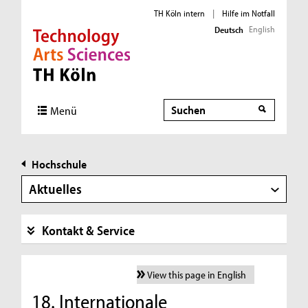
TH Köln intern
|
Hilfe im Notfall
English
Deutsch
Direkt zur Hauptnavigation
Direkt zur Subnavigation
Direkt zum Inhalt
Direkt zum Fußbereich
Suche
Menü
Hochschule
Aktuelles
Kontakt & Service
View this page in English
18. Internationale